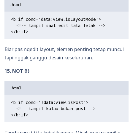
<b:if cond='data:view.isLayoutMode'>

  <!-- tampil saat edit tata letak -->

Biar pas ngedit layout, elemen penting tetap muncul
tapi nggak ganggu desain keseluruhan.
15. NOT (!)
<b:if cond='!data:view.isPost'>

  <!-- tampil kalau bukan post -->

Tanda seru (!) itu kebalikannya. Misal: mau nampilin