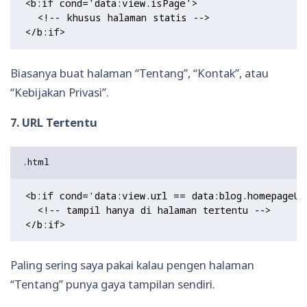
<b:if cond='data:view.isPage'>

  <!-- khusus halaman statis -->

Biasanya buat halaman “Tentang”, “Kontak”, atau
“Kebijakan Privasi”.
7. URL Tertentu
<b:if cond='data:view.url == data:blog.homepageUrl
  <!-- tampil hanya di halaman tertentu -->

Paling sering saya pakai kalau pengen halaman
“Tentang” punya gaya tampilan sendiri.