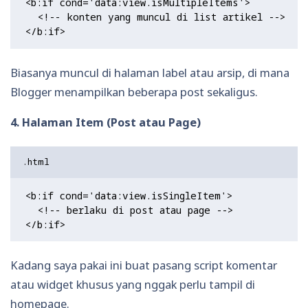
<b:if cond='data:view.isMultipleItems'>

  <!-- konten yang muncul di list artikel -->

Biasanya muncul di halaman label atau arsip, di mana
Blogger menampilkan beberapa post sekaligus.
4. Halaman Item (Post atau Page)
<b:if cond='data:view.isSingleItem'>

  <!-- berlaku di post atau page -->

Kadang saya pakai ini buat pasang script komentar
atau widget khusus yang nggak perlu tampil di
homepage.